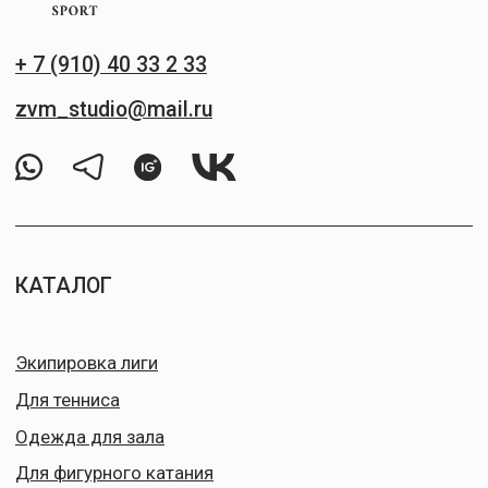
Условия возврата
Оплата
Доставка
Контакты
ИП ЗАВОЗИН МАКСИМ ИГОРЕВИЧ
ИНН: 770370136916
Банк: ПАО Сбербанк России
БИК: 044525225
Кор.счет: 30101810400000000225
Номер счета: 40802810738000328579
Юр. Адрес: г. Москва, ул. м. Грузинская, д.
38, кв./оф. 44
Факт. Адрес: г. Москва, строительный
проезд, д. 7а, кор. 18, ЭТАЖ 2
Способы оплаты