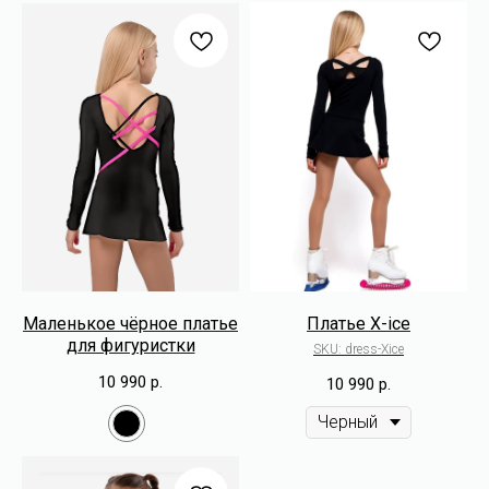
Маленькое чёрное платье
Платье X-ice
для фигуристки
SKU:
dress-Xice
10 990
р.
10 990
р.