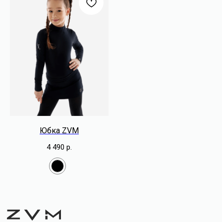
+ 7 (910) 40 33 2 33
zvm_studio@mail.ru
КАТАЛОГ
Юбка ZVM
4 490
р.
Экипировка лиги
Для тенниса
Одежда для зала
Для фигурного катания
ПОКУПАТЕЛЯМ
Оформление заказа