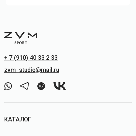
Факт. Адрес: г. Москва, строительный
проезд, д. 7а, кор. 18, ЭТАЖ 2
Способы оплаты
ПОЛИТИКА КОНФИДЕНЦИАЛЬНОСТИ
ДОГОВОР ОФЕРТЫ
© ZVM SPORT. ВСЕ ПРАВА ЗАЩИЩЕНЫ
*принадлежит компании Meta,
признанной экстремистской и
запрещённой на территории РФ