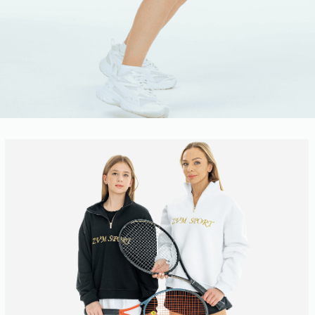
Мягкая
резинка
Удобные
шорты