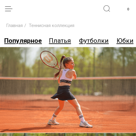
0
Главная
/
Теннисная коллекция
Популярное
Платья
Футболки
Юбки
Топы и шорты