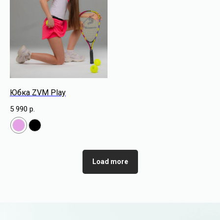
Юбка ZVM Play
Анорак ZVM
5 990
р.
8 990 р.
Load more