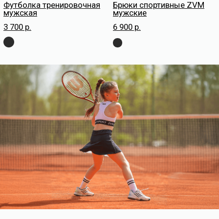
Комплект ОФП
Лосины ZVM Cross для
c велосипедками
зала
6 680 р.
5 690 р.