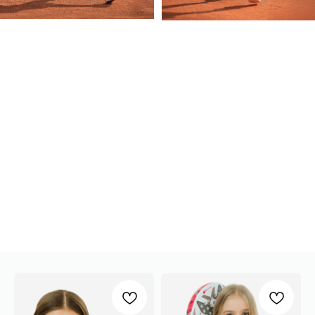
*принадлежит компании Meta,
признанной экстремистской и
запрещённой на территории РФ