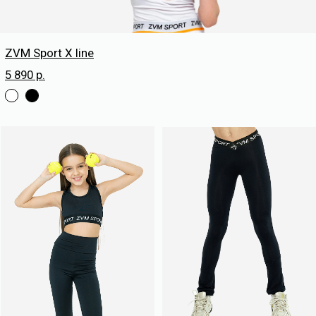
zvm_studio@mail.ru
КАТАЛОГ
Экипировка лиги
Для тенниса
Одежда для зала
Для фигурного катания
ПОКУПАТЕЛЯМ
Оформление заказа
Условия возврата
Оплата
Доставка
Контакты