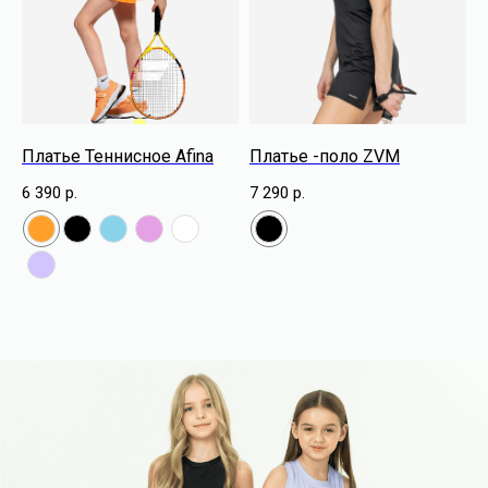
Платье Теннисное Afina
Платье -поло ZVM
6 390
р.
7 290
р.