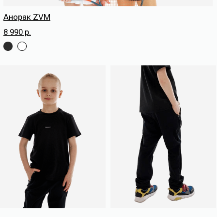
ZVM Sport X line
5 890 р.