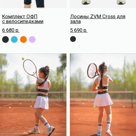
ИП ЗАВОЗИН МАКСИМ ИГОРЕВИЧ
ИНН: 770370136916
Банк: ПАО Сбербанк России
БИК: 044525225
Кор.счет: 30101810400000000225
Номер счета: 40802810738000328579
Юр. Адрес: г. Москва, ул. м. Грузинская, д.
38, кв./оф. 44
Факт. Адрес: г. Москва, строительный
проезд, д. 7а, кор. 18, ЭТАЖ 2
Способы оплаты
ПОЛИТИКА КОНФИДЕНЦИАЛЬНОСТИ
ДОГОВОР ОФЕРТЫ
© ZVM SPORT. ВСЕ ПРАВА ЗАЩИЩЕНЫ