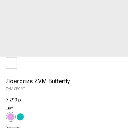
Лонгслив ZVM Butterfly
ZVM SPORT
7 290
р.
Цвет